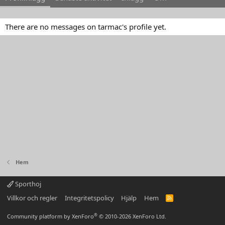
There are no messages on tarmac's profile yet.
Hem
Sporthoj
Villkor och regler
Integritetspolicy
Hjälp
Hem
R
S
S
®
Community platform by XenForo
© 2010-2026 XenForo Ltd.