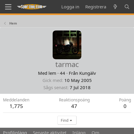
Logga in
Registrera
Hem
tarmac
Med lem
·
44
·
Från
Kungälv
Gick med
10 May 2005
Sågs senast
7 Jul 2018
Meddelanden
Reaktionspoäng
Poäng
1,775
47
0
Find
Profilinlägg
Senaste aktivitet
Inlägg
Om