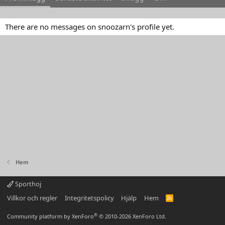
There are no messages on snoozarn's profile yet.
Hem
Sporthoj
Villkor och regler
Integritetspolicy
Hjälp
Hem
R
S
S
®
Community platform by XenForo
© 2010-2026 XenForo Ltd.