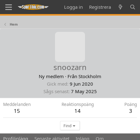
Logga in
Registrera
Hem
snoozarn
Ny medlem
·
Från
Stockholm
Gick med
9 Jun 2020
Sågs senast
7 May 2025
Meddelanden
Reaktionspoäng
Poäng
15
14
3
Find
Profilinlägg
Senaste aktivitet
Inlägg
Om