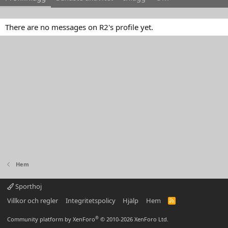
There are no messages on R2's profile yet.
Hem
Sporthoj
Villkor och regler
Integritetspolicy
Hjälp
Hem
R
S
S
®
Community platform by XenForo
© 2010-2026 XenForo Ltd.