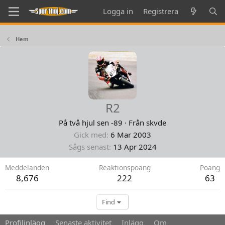
Logga in
Registrera
Hem
R2
På två hjul sen -89
·
Från
skvde
Gick med
6 Mar 2003
Sågs senast
13 Apr 2024
Meddelanden
Reaktionspoäng
Poäng
8,676
222
63
Find
Profilinlägg
Senaste aktivitet
Inlägg
Om