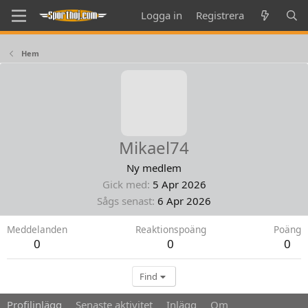
Logga in
Registrera
Hem
Mikael74
Ny medlem
Gick med
5 Apr 2026
Sågs senast
6 Apr 2026
Meddelanden
Reaktionspoäng
Poäng
0
0
0
Find
Profilinlägg
Senaste aktivitet
Inlägg
Om