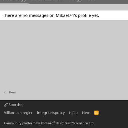
There are no messages on Mikael74's profile yet.
Hem
Sporthoj
Villkor och regler
Integritetspolicy
Hjälp
Hem
R
S
S
®
Community platform by XenForo
© 2010-2026 XenForo Ltd.