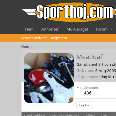
Hem
Annonser
MC-Garaget
Forum
Senaste aktivitet
Registrera
Hem
Meatloaf
Går ut stenhårt och öka
Gick med
6 Aug 200
Sågs senast
Idag kl 1
Meddelanden
406
Find
Profilinlägg
Senaste aktivitet
Inlägg
Om