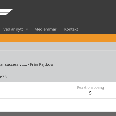
Vad är nytt
Medlemmar
Kontakt
r successivt....
·
Från
Päjtbow
3
0:33
Reaktionspoäng
5