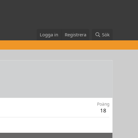
Logga in
Registrera
Sök
Poäng
18