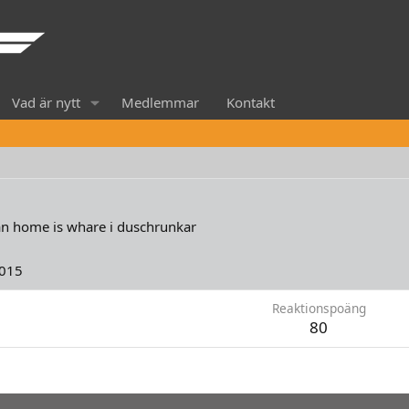
Vad är nytt
Medlemmar
Kontakt
ån
home is whare i duschrunkar
2015
Reaktionspoäng
80