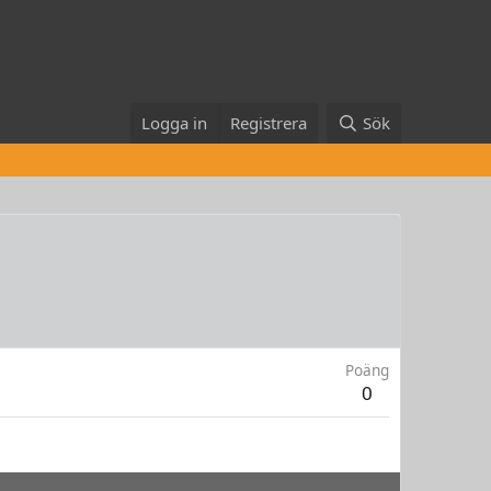
Logga in
Registrera
Sök
Poäng
0