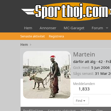
Hem
Annonser
MC-Garaget
Forum
Senaste aktivitet
Registrera
Hem
Martein
därför att älg
·
42
·
Fr
Gick med
5 Jun 2006
Sågs senast
31 Mar 
Meddelanden
1,833
Find
Profilinlägg
Senaste aktivitet
Inlägg
Om