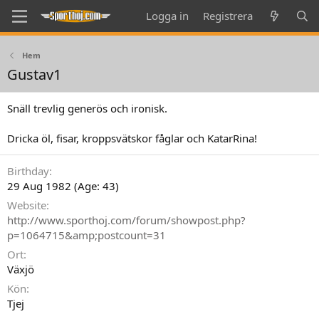
Logga in
Registrera
Hem
Gustav1
Snäll trevlig generös och ironisk.
Dricka öl, fisar, kroppsvätskor fåglar och KatarRina!
Birthday
29 Aug 1982 (Age: 43)
Website
http://www.sporthoj.com/forum/showpost.php?
p=1064715&amp;postcount=31
Ort
Växjö
Kön
Tjej