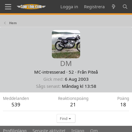
Logga in
Registrera
Hem
DM
MC-intresserad
·
52
·
Från
Piteå
Gick med
6 Aug 2003
Sågs senast
Måndag kl 13:58
Meddelanden
Reaktionspoäng
Poäng
539
21
18
Find
Profilinlägg
Senaste aktivitet
Inlägg
Om