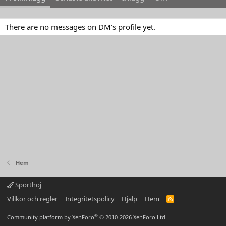
There are no messages on DM's profile yet.
Hem
Sporthoj
Villkor och regler
Integritetspolicy
Hjälp
Hem
R
S
S
®
Community platform by XenForo
© 2010-2026 XenForo Ltd.