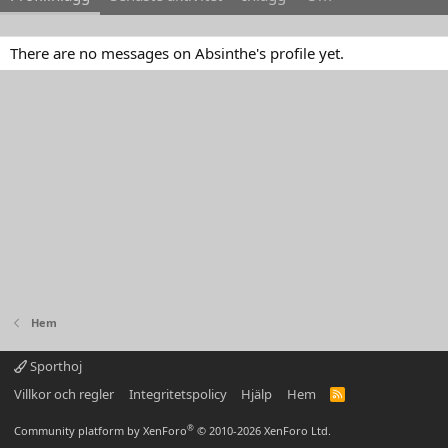
There are no messages on Absinthe's profile yet.
Hem
Sporthoj
Villkor och regler
Integritetspolicy
Hjälp
Hem
R
S
S
®
Community platform by XenForo
© 2010-2026 XenForo Ltd.