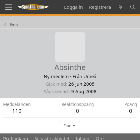
Logga in
Registrera
Hem
Absinthe
Ny medlem
·
Från
Umeå
Gick med
26 Jun 2005
Sågs senast
9 Aug 2008
Meddelanden
Reaktionspoäng
Poäng
119
0
0
Find
Profilinlägg
Senaste aktivitet
Inlägg
Om