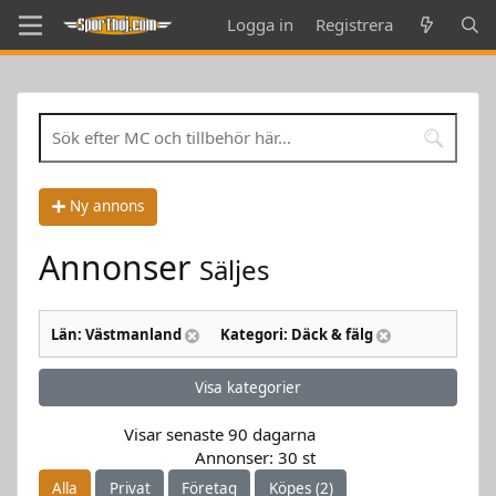
Logga in
Registrera
Ny annons
Annonser
Säljes
Län: Västmanland
Kategori: Däck & fälg
Visa kategorier
Visar senaste 90 dagarna
Annonser: 30 st
Alla
Privat
Företag
Köpes (2)