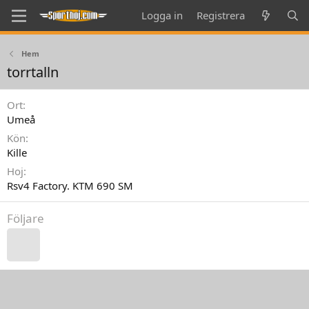
Logga in
Registrera
Hem
torrtalln
Ort
Umeå
Kön
Kille
Hoj
Rsv4 Factory. KTM 690 SM
Följare