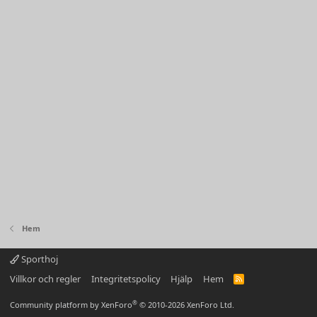
Hem
Sporthoj
Villkor och regler
Integritetspolicy
Hjälp
Hem
R
S
S
®
Community platform by XenForo
© 2010-2026 XenForo Ltd.