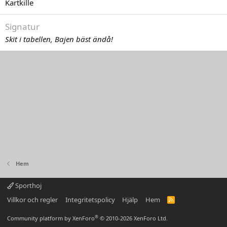
Kartkille
Signatur
Skit i tabellen, Bajen bäst ändå!
Hem
Sporthoj
Villkor och regler
Integritetspolicy
Hjälp
Hem
R
S
S
®
Community platform by XenForo
© 2010-2026 XenForo Ltd.