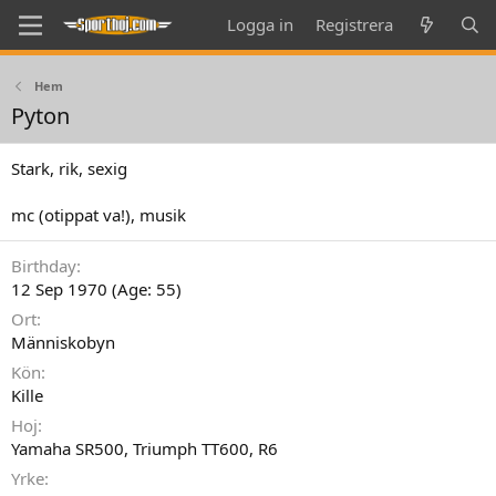
Logga in
Registrera
Hem
Pyton
Stark, rik, sexig
mc (otippat va!), musik
Birthday
12 Sep 1970 (Age: 55)
Ort
Människobyn
Kön
Kille
Hoj
Yamaha SR500, Triumph TT600, R6
Yrke