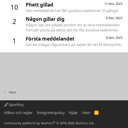
Phett gillad
11 Nov 2023
10
Ditt meddelande har fått positiva reaktioner 25 gånger.
Någon gillar dig
8 Nov 2023
2
Någon där ute gillade positivt ett av dina meddelanden.
Fortsätt posta på detta sätt för fler positiva reaktioner.
Första meddelandet
8 Nov 2023
1
Gör ett inlägg någonstans på sajten för att få denna.this.
Hem
Sporthoj
Villkor och regler
Integritetspolicy
Hjälp
Hem
R
S
S
®
Community platform by XenForo
© 2010-2026 XenForo Ltd.