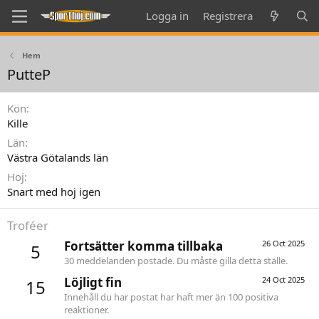
Logga in
Registrera
Hem
PutteP
Kön
Kille
Län
Västra Götalands län
Hoj
Snart med hoj igen
Troféer
Fortsätter komma tillbaka
26 Oct 2025
5
30 meddelanden postade. Du måste gilla detta ställe.
Löjligt fin
24 Oct 2025
15
Innehåll du har postat har haft mer än 100 positiva
reaktioner.