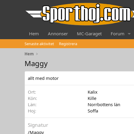
Hem
Annonser
MC-Garaget
Forum
Senaste aktivitet
Registrera
Hem
Maggy
allt med motor
Ort
Kalix
Kön
Kille
Län
Norrbottens län
Hoj
Soffa
Signatur
/Maggy