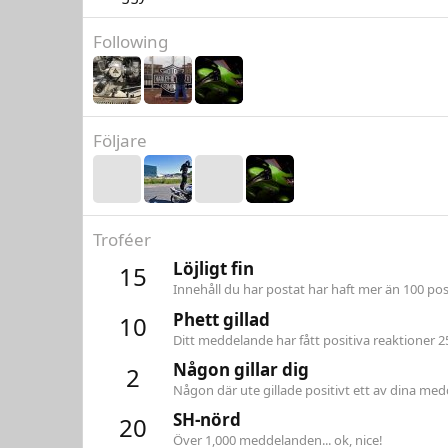
Following
Följare
Troféer
Löjligt fin
15
Innehåll du har postat har haft mer än 100 posi
Phett gillad
10
Ditt meddelande har fått positiva reaktioner 2
Någon gillar dig
2
Någon där ute gillade positivt ett av dina medd
SH-nörd
20
Över 1,000 meddelanden... ok, nice!