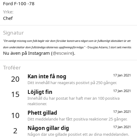
Ford F-100 -78
Yrke
Chef
Signatur
"Ett vanligt misstag som folk begår när dom försöker konstruera något som är fullkomligt idiotsäkert är att
dom underskattar dom fullständiga idioternas uppfinningsförmåga."
- Douglas Adams, I stort sett menlös
Nu även på Instagram (
@escwire
).
Troféer
Kan inte få nog
17 Jan 2021
20
Ditt innehåll har reagerats positivt på 250 gånger.
Löjligt fin
17 Jan 2021
15
Innehåll du har postat har haft mer än 100 positiva
reaktioner.
Phett gillad
17 Jan 2021
10
Ditt meddelande har fått positiva reaktioner 25 gånger.
Någon gillar dig
17 Jan 2021
2
Någon där ute gillade positivt ett av dina meddelanden.