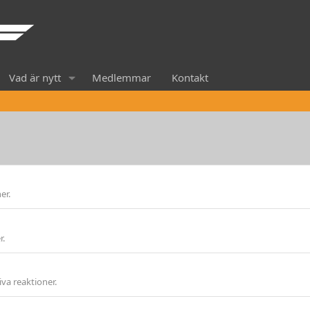
Vad är nytt
Medlemmar
Kontakt
er.
r.
iva reaktioner.