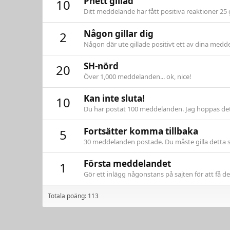
Phett gillad
10
Ditt meddelande har fått positiva reaktioner 25 
Någon gillar dig
2
Någon där ute gillade positivt ett av dina meddel
SH-nörd
20
Över 1,000 meddelanden... ok, nice!
Kan inte sluta!
10
Du har postat 100 meddelanden. Jag hoppas det
Fortsätter komma tillbaka
5
30 meddelanden postade. Du måste gilla detta st
Första meddelandet
1
Gör ett inlägg någonstans på sajten för att få de
Totala poäng: 113