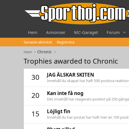
Hem
Annonser
MC-Garaget
Forum
Senaste aktivitet
Registrera
Hem
Chronic
Trophies awarded to Chronic
JAG ÄLSKAR SKITEN
30
Innehåll du skapat har haft 500 positiva reaktion
Kan inte få nog
20
Ditt innehåll har reagerats positivt på 250 gånge
Löjligt fin
15
Innehåll du har postat har haft mer än 100 posit