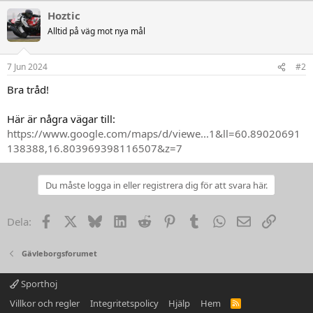
Hoztic
Alltid på väg mot nya mål
7 Jun 2024
#2
Bra tråd!
Här är några vägar till:
https://www.google.com/maps/d/viewe...1&ll=60.89020691
138388,16.803969398116507&z=7
Du måste logga in eller registrera dig för att svara här.
Facebook
X
Bluesky
LinkedIn
Reddit
Pinterest
Tumblr
WhatsApp
Email
Link
Dela:
Gävleborgsforumet
Sporthoj
Villkor och regler
Integritetspolicy
Hjälp
Hem
R
S