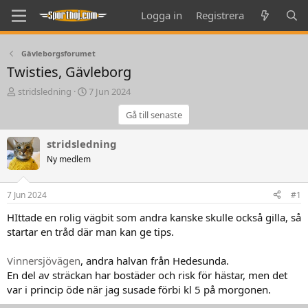
Logga in
Registrera
Gävleborgsforumet
Twisties, Gävleborg
T
S
stridsledning
7 Jun 2024
h
t
Gå till senaste
r
a
e
r
a
t
stridsledning
d
d
Ny medlem
s
a
t
t
a
e
7 Jun 2024
#1
r
t
HIttade en rolig vägbit som andra kanske skulle också gilla, så
e
startar en tråd där man kan ge tips.
r
Vinnersjövägen
, andra halvan från Hedesunda.
En del av sträckan har bostäder och risk för hästar, men det
var i princip öde när jag susade förbi kl 5 på morgonen.