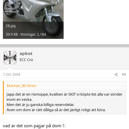
28.jpg
39.9 KB · Visningar: 2,184
apbot
ECC Crü
7 Oct 2004
#8
Mackan_80 skrev:
Japp det är en rismoppe, kvaliten är SKIT vi köpte 6st alla var sönder
inom en vecka.
Men det är ju ganska billiga reservdelar.
Även om dom är rätt dåliga så är det jävligt roligt att köra.
vad är det som pajjar på dom ?.