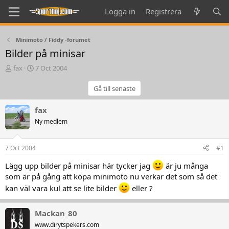
Logga in
Registrera
Minimoto / Fiddy -forumet
Bilder på minisar
T
S
fax
7 Oct 2004
h
t
r
a
Gå till senaste
e
r
a
t
fax
d
d
Ny medlem
s
a
t
t
a
e
7 Oct 2004
#1
r
t
Lägg upp bilder på minisar här tycker jag
är ju många
e
som är på gång att köpa minimoto nu verkar det som så det
r
kan väl vara kul att se lite bilder
eller ?
Mackan_80
www.dirytspekers.com