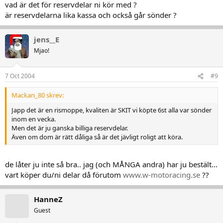
vad är det för reservdelar ni kör med ?
är reservdelarna lika kassa och också går sönder ?
jens__E
Mjao!
7 Oct 2004
#9
Mackan_80 skrev:
Japp det är en rismoppe, kvaliten är SKIT vi köpte 6st alla var sönder
inom en vecka.
Men det är ju ganska billiga reservdelar.
Även om dom är rätt dåliga så är det jävligt roligt att köra.
de låter ju inte så bra.. jag (och MÅNGA andra) har ju bestält...
vart köper du/ni delar då förutom
www.w-motoracing.se
??
HanneZ
Guest