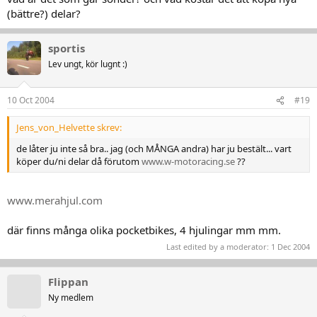
(bättre?) delar?
sportis
Lev ungt, kör lugnt :)
10 Oct 2004
#19
Jens_von_Helvette skrev:
de låter ju inte så bra.. jag (och MÅNGA andra) har ju bestält... vart
köper du/ni delar då förutom
www.w-motoracing.se
??
www.merahjul.com
där finns många olika pocketbikes, 4 hjulingar mm mm.
Last edited by a moderator:
1 Dec 2004
Flippan
Ny medlem