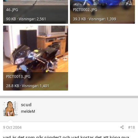
46..JPG
PICT0002..JPG
90 KB · Visningar: 2,561
39.3 KB · Visningar: 1,399
PICT0013..JPG
28.8 KB · Visningar: 1,401
scud
meldeM
9 Oct 2004
#18
vad är det som går sönder? och vad kostar det att köpa nya