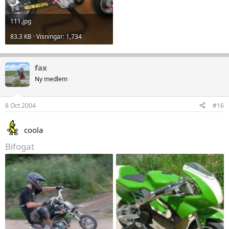
111.jpg
83.3 KB · Visningar: 1,734
fax
Ny medlem
8 Oct 2004
#16
coola
Bifogat