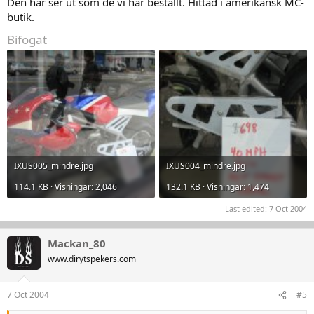
Den här ser ut som de vi har beställt. Hittad i amerikansk MC-
butik.
Bifogat
IXUS005_mindre.jpg
IXUS004_mindre.jpg
114.1 KB · Visningar: 2,046
132.1 KB · Visningar: 1,474
Last edited:
7 Oct 2004
Mackan_80
www.dirytspekers.com
7 Oct 2004
#5