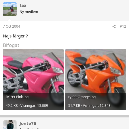
fax
Ny medlem
7 Oct 2004
#12
Najs färger ?
Bifogat
RY-99-Pink.jpg
ry-99-Orange.jpg
49.2 KB · Visningar: 13,009
51.7 KB · Visningar: 12,843
Jonte76