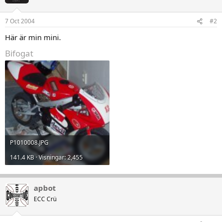
7 Oct 2004
#2
Här är min mini.
Bifogat
P1010008.JPG
141.4 KB · Visningar: 2,455
apbot
ECC Crü