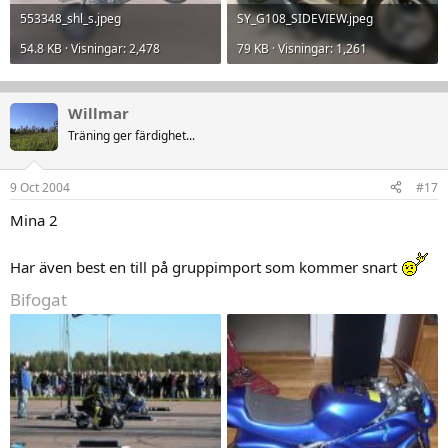
553348_shl_s.jpeg
SY_G108_SIDEVIEW.jpeg
54.8 KB · Visningar: 2,478
79 KB · Visningar: 1,261
Willmar
Träning ger färdighet...
9 Oct 2004
#17
Mina 2
Har även best en till på gruppimport som kommer snart
Bifogat