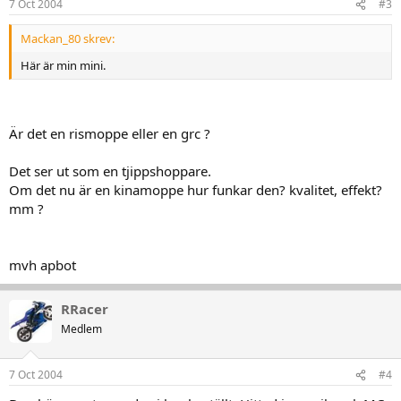
7 Oct 2004
#3
Mackan_80 skrev:
Här är min mini.
Är det en rismoppe eller en grc ?
Det ser ut som en tjippshoppare.
Om det nu är en kinamoppe hur funkar den? kvalitet, effekt?
mm ?
mvh apbot
RRacer
Medlem
7 Oct 2004
#4