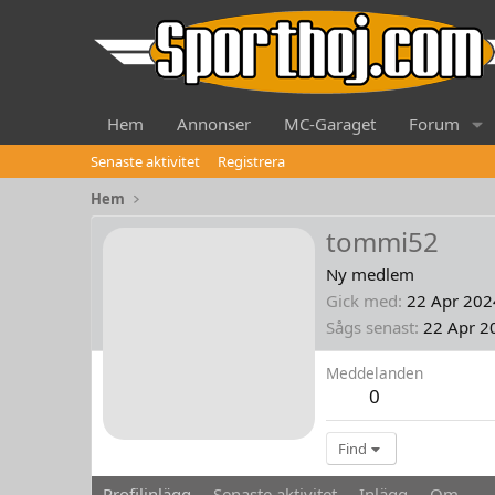
Hem
Annonser
MC-Garaget
Forum
Senaste aktivitet
Registrera
Hem
tommi52
Ny medlem
Gick med
22 Apr 202
Sågs senast
22 Apr 2
Meddelanden
0
Find
Profilinlägg
Senaste aktivitet
Inlägg
Om