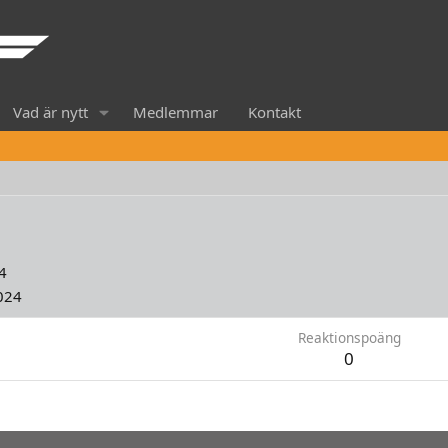
Vad är nytt
Medlemmar
Kontakt
4
024
Reaktionspoäng
0