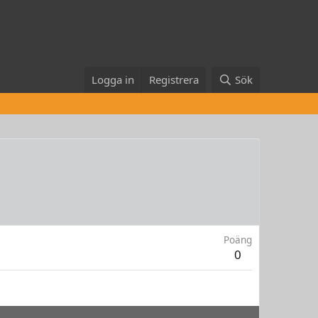
Logga in
Registrera
Sök
Poäng
0