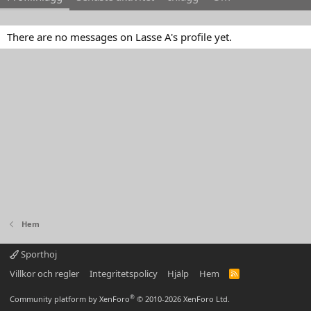
There are no messages on Lasse A's profile yet.
Hem
Sporthoj
Villkor och regler
Integritetspolicy
Hjälp
Hem
R
S
S
®
Community platform by XenForo
© 2010-2026 XenForo Ltd.