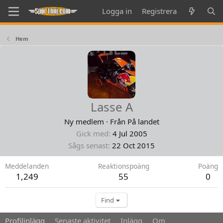
Logga in
Registrera
Hem
Lasse A
Ny medlem
·
Från
På landet
Gick med
4 Jul 2005
Sågs senast
22 Oct 2015
Meddelanden
Reaktionspoäng
Poäng
1,249
55
0
Find
Profilinlägg
Senaste aktivitet
Inlägg
Om