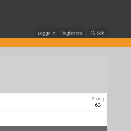
Logga in
Registrera
Sök
Poäng
63