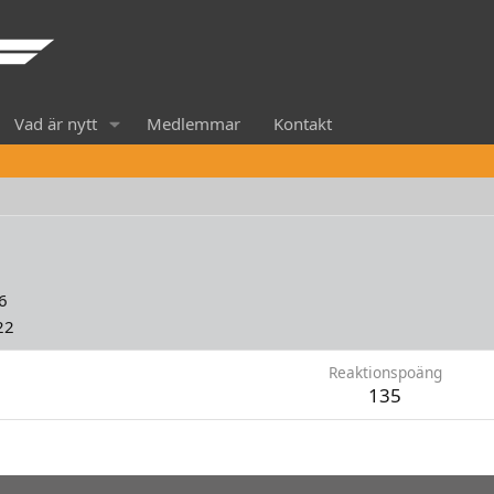
Vad är nytt
Medlemmar
Kontakt
6
22
Reaktionspoäng
135