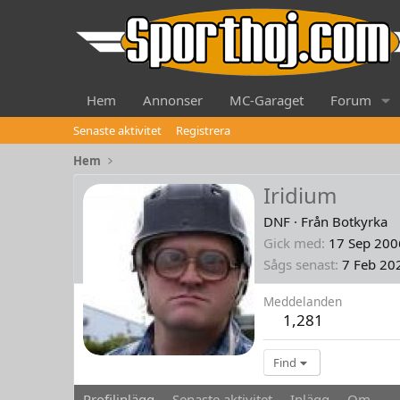
Hem
Annonser
MC-Garaget
Forum
Senaste aktivitet
Registrera
Hem
Iridium
DNF
·
Från
Botkyrka
Gick med
17 Sep 200
Sågs senast
7 Feb 20
Meddelanden
1,281
Find
Profilinlägg
Senaste aktivitet
Inlägg
Om