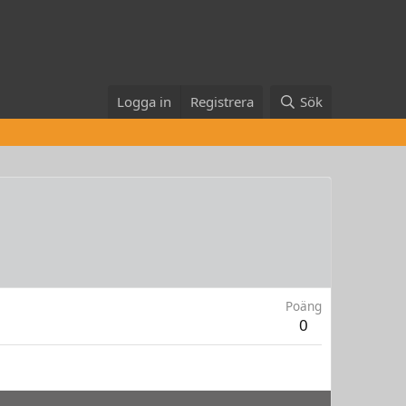
Logga in
Registrera
Sök
Poäng
0