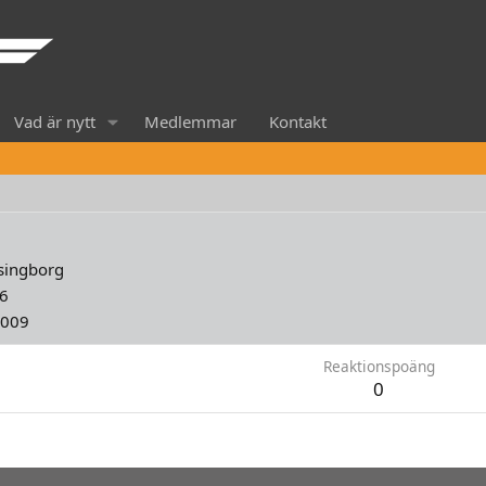
Vad är nytt
Medlemmar
Kontakt
singborg
6
2009
Reaktionspoäng
0