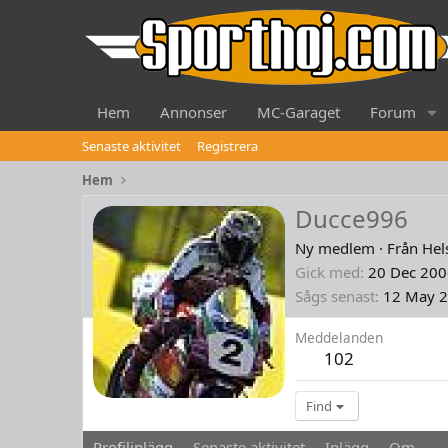
Hem
Annonser
MC-Garaget
Forum
Senaste aktivitet
Registrera
Hem
Ducce996
Ny medlem
·
Från
Hel
Gick med
20 Dec 200
Sågs senast
12 May 
Meddelanden
102
Find
Profilinlägg
Senaste aktivitet
Inlägg
Om