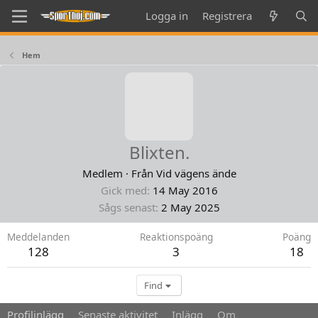
Logga in
Registrera
Hem
Blixten.
Medlem
·
Från
Vid vägens ände
Gick med
14 May 2016
Sågs senast
2 May 2025
Meddelanden
Reaktionspoäng
Poäng
128
3
18
Find
Profilinlägg
Senaste aktivitet
Inlägg
Om