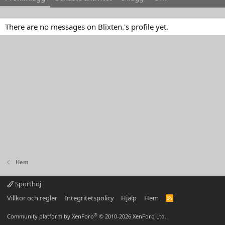
There are no messages on Blixten.'s profile yet.
Hem
Sporthoj
Villkor och regler
Integritetspolicy
Hjälp
Hem
R
S
S
®
Community platform by XenForo
© 2010-2026 XenForo Ltd.