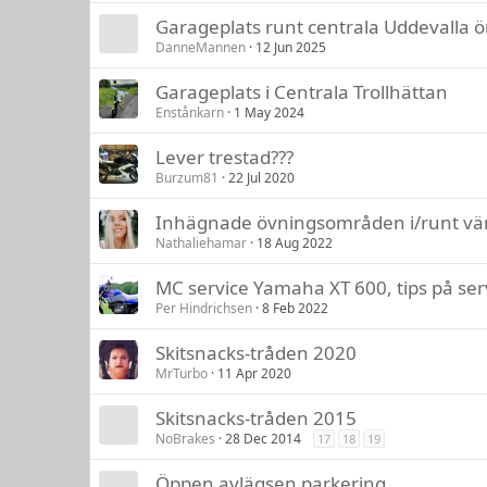
Garageplats runt centrala Uddevalla 
DanneMannen
12 Jun 2025
Garageplats i Centrala Trollhättan
Enstånkarn
1 May 2024
Lever trestad???
Burzum81
22 Jul 2020
Inhägnade övningsområden i/runt vä
Nathaliehamar
18 Aug 2022
MC service Yamaha XT 600, tips på ser
Per Hindrichsen
8 Feb 2022
Skitsnacks-tråden 2020
MrTurbo
11 Apr 2020
Skitsnacks-tråden 2015
NoBrakes
28 Dec 2014
17
18
19
Öppen avlägsen parkering