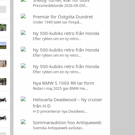
Shelby Turner, klar för GGN
Pressmeddelande 2026-08-05F...
Premiär för Östgöta Dundret
Under 1940 talet var Finspå...
Ny 500-kubiks retro från Honda
Efter rykten om en ny retro...
Ny 500-kubiks retro från Honda
Efter rykten om en ny retro...
Ny 500-kubiks retro från Honda
Efter rykten om en ny retro...
Nya BMW S 1000 RR tar form
Redan i maj 2025 gav BMW me...
Helsvarta Deadwood – Ny cruiser
från H-D
H-D presenterar nya Deadwoo...
Sommarauktion hos Antiqueweb
Svenska Antiqueweb avslutar...