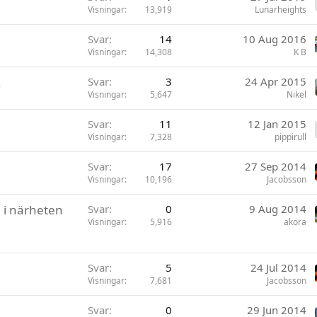
Visningar
13,919
Lunarheights
Svar
14
10 Aug 2016
Visningar
14,308
K B
.
Svar
3
24 Apr 2015
Visningar
5,647
Nikel
Svar
11
12 Jan 2015
Visningar
7,328
pippirull
Svar
17
27 Sep 2014
Visningar
10,196
Jacobsson
g i närheten
Svar
0
9 Aug 2014
Visningar
5,916
akora
Svar
5
24 Jul 2014
Visningar
7,681
Jacobsson
Svar
0
29 Jun 2014