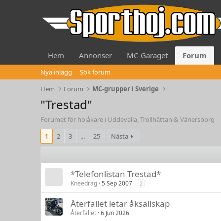
Hem
Annonser
MC-Garaget
Forum
Nya inlägg
Sök forum
Hem
Forum
MC-grupper i Sverige
"Trestad"
Forumet för hojåkare i Uddevalla, Trollhättan & Vänersborg
1
2
3
...
25
Nästa
*Telefonlistan Trestad*
Kneedrag
5 Sep 2007
2
Återfallet letar åksällskap
Återfallet
6 Jun 2026