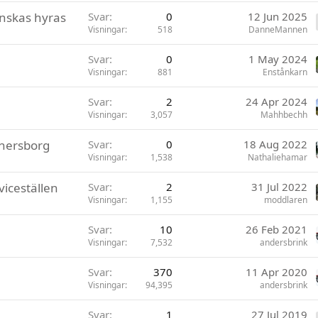
y
önskas hyras
Svar
0
12 Jun 2025
Visningar
518
DanneMannen
Svar
0
1 May 2024
Visningar
881
Enstånkarn
Svar
2
24 Apr 2024
Visningar
3,057
Mahhbechh
nersborg
Svar
0
18 Aug 2022
Visningar
1,538
Nathaliehamar
viceställen
Svar
2
31 Jul 2022
Visningar
1,155
moddlaren
Svar
10
26 Feb 2021
Visningar
7,532
andersbrink
Svar
370
11 Apr 2020
Visningar
94,395
andersbrink
Svar
1
27 Jul 2019